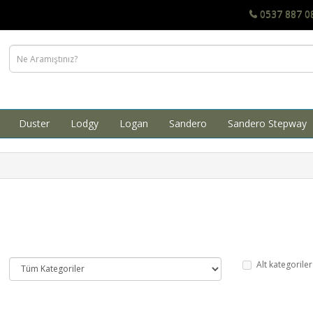
0537 887 0
Duster
Lodgy
Logan
Sandero
Sandero Stepway
Alt kategoriler