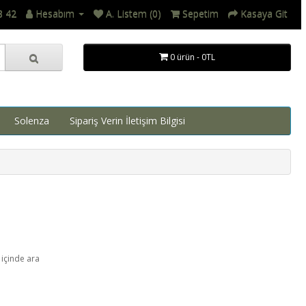
8 42
Hesabım
A. Listem (0)
Sepetim
Kasaya Git
0 ürün - 0TL
Solenza
Sipariş Verin İletişim Bilgisi
 içinde ara